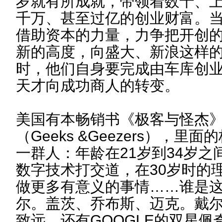
岁就有所成就，带领着数十、
千万、甚至过亿的创业财富。
借助资本的力量，力争把开创
新的高度，向盛大、新浪这样
时，他们自身要完成由车库创
天才向成功商人的转变。
美国有本畅销书《极客与怪杰
（Geeks &Geezers），里
一群人：年龄在21岁到34岁
数字技术打交道，在30岁时的
做更多有意义的事情……谁是
尔。盖茨、乔布斯、迈克。戴
致远，还有GOOGLE的双星