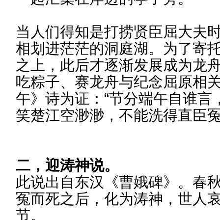
当人们得知是打捞贤臣屈大夫
相划进茫茫的洞庭湖。为了寄
之上，此后才逐渐发展成为龙舟
吃粽子、赛龙舟与纪念屈原相
午》诗为证：“节分端午自谁言
笑楚江空渺渺，不能洗得直臣冤
二，迎涛神说。
此说出自东汉《曹娥碑》。春
冤而死之后，化为涛神，世人
节。