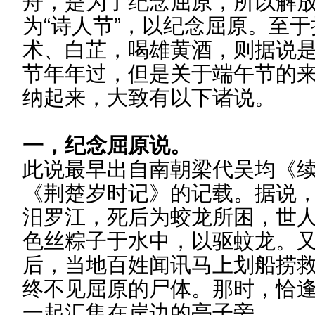
舟，是为了纪念屈原，所以解
为“诗人节”，以纪念屈原。至
术、白芷，喝雄黄酒，则据说
节年年过，但是关于端午节的
纳起来，大致有以下诸说。
一，纪念屈原说。
此说最早出自南朝梁代吴均《
《荆楚岁时记》的记载。据说
汨罗江，死后为蛟龙所困，世
色丝粽子于水中，以驱蚊龙。
后，当地百姓闻讯马上划船捞
终不见屈原的尸体。那时，恰
一起汇集在岸边的亭子旁。