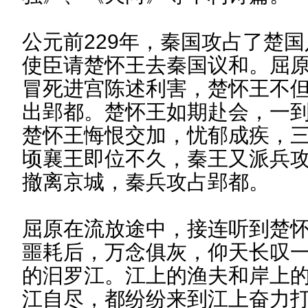
公元前229年，秦国攻占了楚
使臣请楚怀王去秦国议和。屈
冒死进宫陈述利害，楚怀王不
出郢都。楚怀王如期赴会，一
楚怀王悔恨交加，忧郁成疾，
顷襄王即位不久，秦王又派兵
撤离京城，秦兵攻占郢都。
屈原在流放途中，接连听到楚
噩耗后，万念俱灰，仰天长叹
的汩罗江。江上的渔夫和岸上
江自尽，都纷纷来到江上奋力