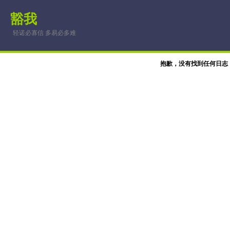
豁我
轻诺必寡信 多易必多难
抱歉，没有找到任何日志