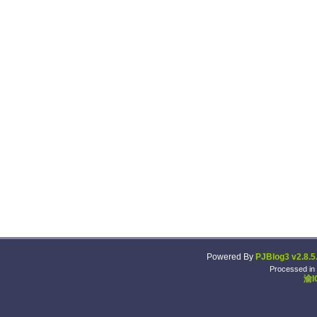
Powered By
PJBlog3 v2.8.5
Processed in
渝I