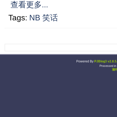
查看更多...
Tags:
NB
笑话
Powered By
PJBlog3 v2.8.5
Processed in
渝I