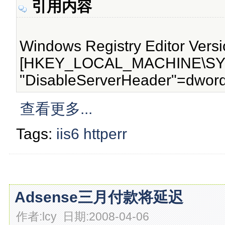
引用内容
Windows Registry Editor Versi
[HKEY_LOCAL_MACHINE\SYSTE
"DisableServerHeader"=dwor
查看更多...
Tags:
iis6
httperr
Adsense三月付款将延迟
作者:lcy 日期:2008-04-06