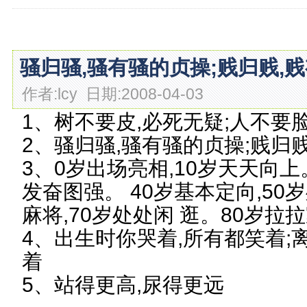
骚归骚,骚有骚的贞操;贱归贱,
作者:lcy 日期:2008-04-03
1、树不要皮,必死无疑;人不要
2、骚归骚,骚有骚的贞操;贱归
3、0岁出场亮相,10岁天天向上
发奋图强。 40岁基本定向,50
麻将,70岁处处闲 逛。80岁拉拉
4、出生时你哭着,所有都笑着;
着
5、站得更高,尿得更远