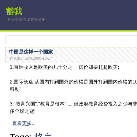
豁我
轻诺必寡信 多易必多难
中国是这样一个国家
作者:lcy 日期:2006-10-17
1.百姓收入是欧美的几十分之一,房价却要赶超欧美;
2.国际长途,从国内打到国外的价格是国外打到国内价格的10
移动"!
3."教育兴国","教育是根本".....,但政府教育经费投入
多全球之冠!
查看更多...