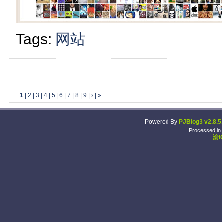
Tags:
网站
1
|
2
|
3
|
4
|
5
|
6
|
7
|
8
|
9
|
›
|
»
Powered By
PJBlog3 v2.8.5
Processed in
渝I