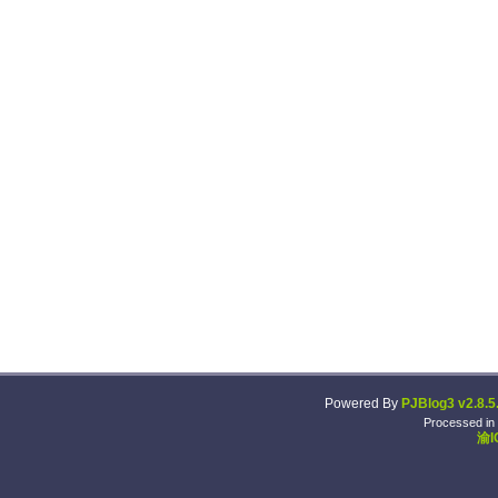
Powered By
PJBlog3 v2.8.5
Processed in
渝I